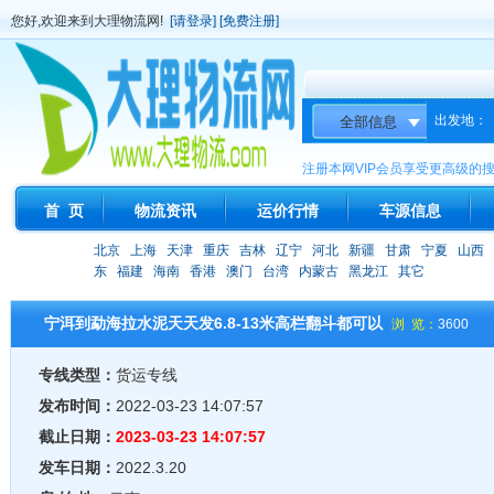
您好,欢迎来到大理物流网!
[请登录]
[免费注册]
出发地：
注册本网VIP会员享受更高级的
首 页
物流资讯
运价行情
车源信息
北京
上海
天津
重庆
吉林
辽宁
河北
新疆
甘肃
宁夏
山西
东
福建
海南
香港
澳门
台湾
内蒙古
黑龙江
其它
宁洱到勐海拉水泥天天发6.8-13米高栏翻斗都可以
浏 览：
3600
专线类型：
货运专线
发布时间：
2022-03-23 14:07:57
截止日期：
2023-03-23 14:07:57
发车日期：
2022.3.20