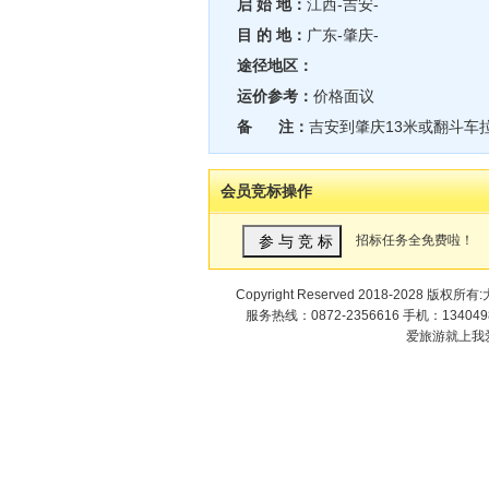
启 始 地：
江西-吉安-
目 的 地：
广东-肇庆-
途径地区：
运价参考：
价格面议
备 注：
吉安到肇庆13米或翻斗车拉土
会员竞标操作
招标任务全免费啦！
Copyright Reserved 2018-2028 版权
服务热线：0872-2356616 手机：1340498
爱旅游就上我