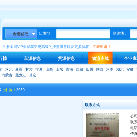
出发地：
到达地：
注册本网VIP会员享受更高级的搜索服务以及更多特权。
立即申请？
行情
车源信息
货源信息
物流专线
企业库
宁
河北
新疆
甘肃
宁夏
山西
山东
青海
西藏
四川
陕西
河南
湖北
安徽
内蒙古
黑龙江
其它
3
浏 览：
2059
联系方式
公
联
电
传