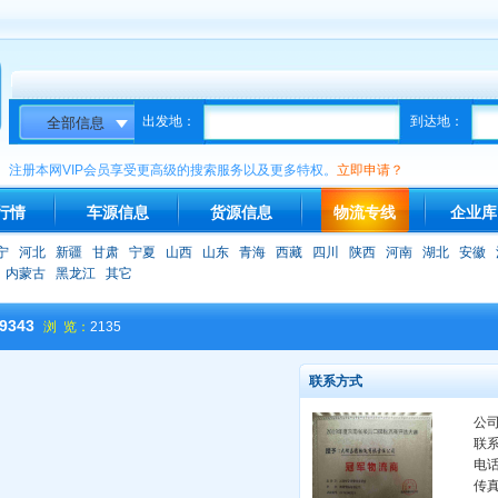
出发地：
到达地：
注册本网VIP会员享受更高级的搜索服务以及更多特权。
立即申请？
行情
车源信息
货源信息
物流专线
企业库
宁
河北
新疆
甘肃
宁夏
山西
山东
青海
西藏
四川
陕西
河南
湖北
安徽
内蒙古
黑龙江
其它
9343
浏 览：
2135
联系方式
公
联
电
传