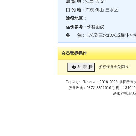
启 始 地：
江西-吉安-
目 的 地：
广东-佛山-三水区
途径地区：
运价参考：
价格面议
备 注：
吉安到三水13米或翻斗车拉土
会员竞标操作
招标任务全免费啦！
Copyright Reserved 2018-2028 版权
服务热线：0872-2356616 手机：1340498
爱旅游就上我